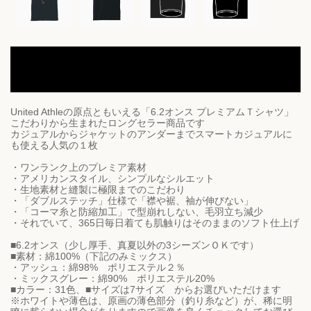
No.6 | Yanjiisオリジナル｜anglerシリーズ：釣りをする少年
｜プレミアムTシャツ｜5942-01 ｜UnitedAthle｜6.2ｵﾝｽ｜
「2022年12月23日 11:10」に作成したデザイン
United Athleの原点ともいえる「6.2オンス プレミアムＴシャツ」
こだわりから生まれたロングセラー商品です
カジュアルからジャケットのアンダーまでスマートカジュアルに
も使える人気の１枚
・ワンランク上のプレミア素材
・アメリカンスタイル、シンプルなシルエット
・生地素材と縫製に極限までのこだわり
・「ダブルステッチ」仕様で「襟や裾、袖が伸びない」
・「コーマ糸と防縮加工」で型崩れしない、毛羽立ち減少
・それでいて、365日毎日着ても肌触りはそのままのソフト仕上げ
■6.2オンス（少し厚手、真夏以外の3シーズンＯＫです）
■素材：綿100%（下記のみミックス）
・アッシュ：綿98% ポリエステル２％
・ミックスグレー：綿90% ポリエステル20%
■カラー：31色、■サイズは7サイズ からお選びいただけます
※ホワイトや薄色は、原画の薄色部分（釣り糸など）が、稀に明