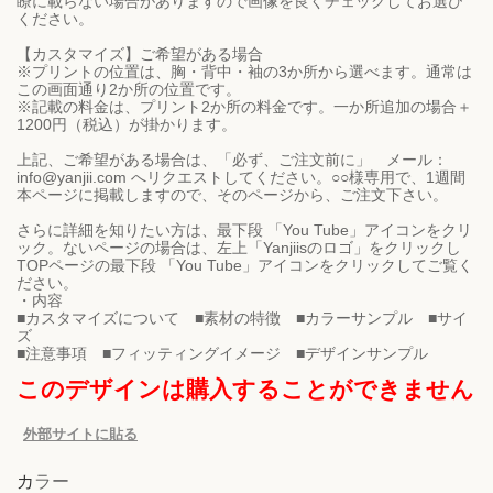
瞭に載らない場合がありますので画像を良くチェックしてお選び
ください。
【カスタマイズ】ご希望がある場合
※プリントの位置は、胸・背中・袖の3か所から選べます。通常は
この画面通り2か所の位置です。
※記載の料金は、プリント2か所の料金です。一か所追加の場合＋
1200円（税込）が掛かります。
上記、ご希望がある場合は、「必ず、ご注文前に」 メール：
info@yanjii.com へリクエストしてください。○○様専用で、1週間
本ページに掲載しますので、そのページから、ご注文下さい。
さらに詳細を知りたい方は、最下段 「You Tube」アイコンをクリ
ック。ないページの場合は、左上「Yanjiisのロゴ」をクリックし
TOPページの最下段 「You Tube」アイコンをクリックしてご覧く
ださい。
・内容
■カスタマイズについて ■素材の特徴 ■カラーサンプル ■サイ
ズ
このデザインは購入することができません
外部サイトに貼る
カラー