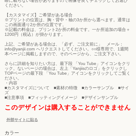
瞭に載らない場合がありますので画像を良くチェックしてお選び
ください。
【カスタマイズ】ご希望がある場合
※プリントの位置は、胸・背中・袖の3か所から選べます。通常は
この画面通り2か所の位置です。
※記載の料金は、プリント2か所の料金です。一か所追加の場合＋
1200円（税込）が掛かります。
上記、ご希望がある場合は、「必ず、ご注文前に」 メール：
info@yanjii.com へリクエストしてください。○○様専用で、1週間
本ページに掲載しますので、そのページから、ご注文下さい。
さらに詳細を知りたい方は、最下段 「You Tube」アイコンをクリ
ック。ないページの場合は、左上「Yanjiisのロゴ」をクリックし
TOPページの最下段 「You Tube」アイコンをクリックしてご覧く
ださい。
・内容
■カスタマイズについて ■素材の特徴 ■カラーサンプル ■サイ
ズ
このデザインは購入することができません
外部サイトに貼る
カラー