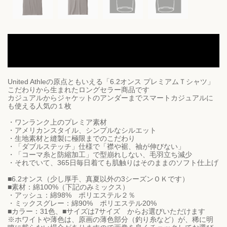
No.22 | Yanjiisオリジナル｜フィッシャーマン22 ｜プレミアム
Tシャツ｜5942-01 ｜UnitedAthle｜6.2ｵﾝｽ｜「2022年12月23
日 16:47」に作成したデザイン
United Athleの原点ともいえる「6.2オンス プレミアムＴシャツ」
こだわりから生まれたロングセラー商品です
カジュアルからジャケットのアンダーまでスマートカジュアルに
も使える人気の１枚
・ワンランク上のプレミア素材
・アメリカンスタイル、シンプルなシルエット
・生地素材と縫製に極限までのこだわり
・「ダブルステッチ」仕様で「襟や裾、袖が伸びない」
・「コーマ糸と防縮加工」で型崩れしない、毛羽立ち減少
・それでいて、365日毎日着ても肌触りはそのままのソフト仕上げ
■6.2オンス（少し厚手、真夏以外の3シーズンＯＫです）
■素材：綿100%（下記のみミックス）
・アッシュ：綿98% ポリエステル２％
・ミックスグレー：綿90% ポリエステル20%
■カラー：31色、■サイズは7サイズ からお選びいただけます
※ホワイトや薄色は、原画の薄色部分（釣り糸など）が、稀に明