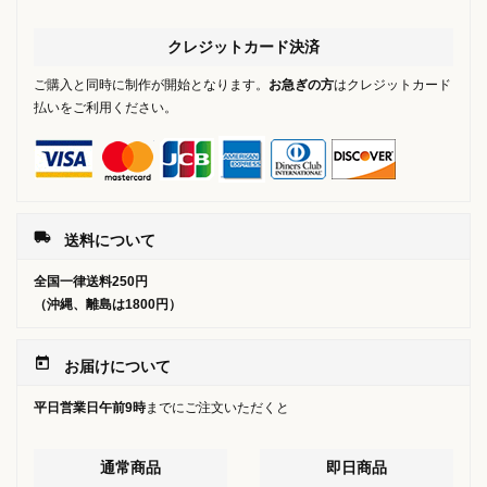
クレジットカード決済
ご購入と同時に制作が開始となります。
お急ぎの方
はクレジットカード
払いをご利用ください。
local_shipping
送料について
全国一律送料250円
（沖縄、離島は1800円）
today
お届けについて
平日営業日午前9時
までにご注文いただくと
通常商品
即日商品